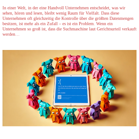
In einer Welt, in der eine Handvoll Unternehmen entscheidet, was wir
sehen, hören und lesen, bleibt wenig Raum für Vielfalt. Dass diese
Unternehmen oft gleichzeitig die Kontrolle über die größten Datenmengen
besitzen, ist mehr als ein Zufall – es ist ein Problem. Wenn ein
Unternehmen so groß ist, dass die Suchmaschine laut Gerichtsurteil verkauft
werden…