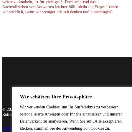
weiter zu knobeln, ist für viele groß. Doch während das
Nachvollziehen von Antworten leichter fällt, bleibt die Frage: Lernen
wir wirklich, wenn wir weniger kritisch denken und hinterfragen?…
GitHub
LinkedIn
Wir schätzen Ihre Privatsphäre
Wir schätzen Ihre Privatsphäre
Wir verwenden Cookies, um Ihr Surferlebnis zu verbessern,
Wir verwenden Cookies, um Ihr Surferlebnis zu verbessern,
© 2021-heute Eniware Systems GmbH
personalisierte Anzeigen oder Inhalte einzusetzen und unseren
personalisierte Anzeigen oder Inhalte einzusetzen und unseren
Rothestraße 20, 22765 Hamburg
Datenverkehr zu analysieren. Wenn Sie auf „Alle akzeptieren"
Datenverkehr zu analysieren. Wenn Sie auf „Alle akzeptieren"
mail
fon
fax
impressum
datenschutz
klicken, stimmen Sie der Anwendung von Cookies zu.
klicken, stimmen Sie der Anwendung von Cookies zu.